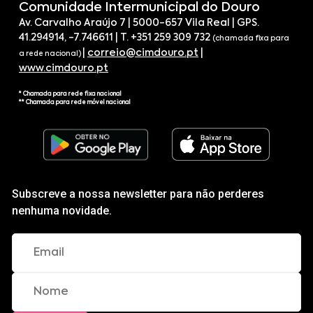
Comunidade Intermunicipal do Douro
Av. Carvalho Araújo 7 | 5000-657 Vila Real | GPS.
41.294914, -7.746611 | T. +351 259 309 732
(chamada fixa para
|
correio@cimdouro.pt
|
a rede nacional)
www.cimdouro.pt
* Chamada para rede fixa nacional
** Chamada para rede móvel nacional
Subscreve a nossa newsletter para não perderes
nenhuma novidade.