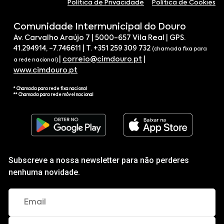
Política de Privacidade
Política de Cookies
Comunidade Intermunicipal do Douro
Av. Carvalho Araújo 7 | 5000-657 Vila Real | GPS.
41.294914, -7.746611 | T. +351 259 309 732
(chamada fixa para
|
correio@cimdouro.pt
|
a rede nacional)
www.cimdouro.pt
* Chamada para rede fixa nacional
** Chamada para rede móvel nacional
Subscreve a nossa newsletter para não perderes
nenhuma novidade.