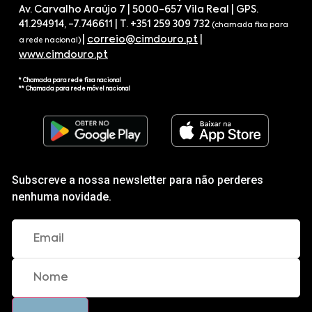
Av. Carvalho Araújo 7 | 5000-657 Vila Real | GPS.
41.294914, -7.746611 | T. +351 259 309 732
(chamada fixa para
|
correio@cimdouro.pt
|
a rede nacional)
www.cimdouro.pt
* Chamada para rede fixa nacional
** Chamada para rede móvel nacional
Subscreve a nossa newsletter para não perderes
nenhuma novidade.