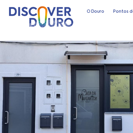
O Douro
Pontos d