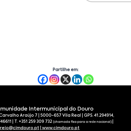
Partilhe em:
munidade Intermunicipal do Douro
 Carvalho Araújo 7 | 5000-657 Vila Real | GPS. 41.294914,
746611 | T. +351 259 309 732
|
(chamada fixa para a rede nacional)
rreio@cimdouro.pt
|
www.cimdouro.pt