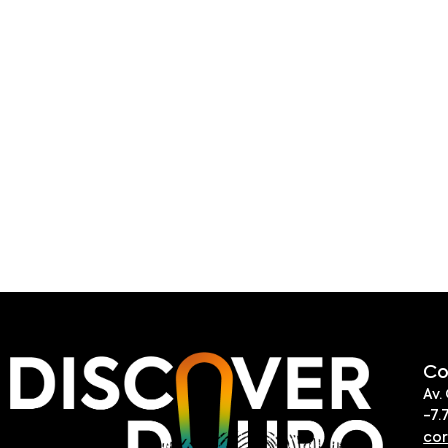
Co
Av.
-7.
co