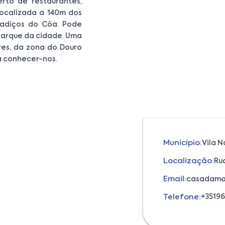
rto de restaurantes,
Localizada a 140m dos
adiços do Côa. Pode
 parque da cidade. Uma
res, da zona do Douro
ha conhecer-nos.
Município:
Vila 
Localização:
Ru
Email:
casadama
Telefone:
+35196