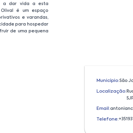
r a dar vida a esta
 Olival é um espaço
ivativos e varandas,
cidade para hospedar
fruir de uma pequena
Município:
São J
Localização:
Rua
SJ
Email:
antonianc
Telefone:
+35193