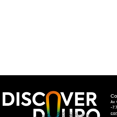
Co
Av.
-7.
co