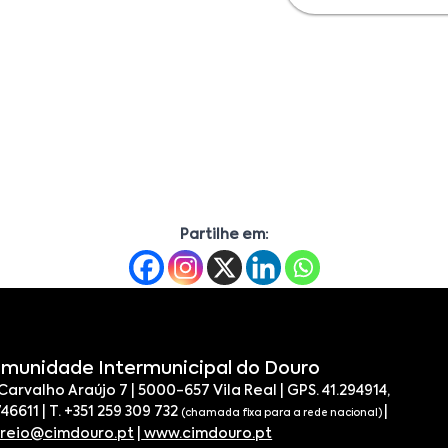
Partilhe em:
munidade Intermunicipal do Douro
 Carvalho Araújo 7 | 5000-657 Vila Real | GPS. 41.294914,
746611 | T. +351 259 309 732
|
(chamada fixa para a rede nacional)
rreio@cimdouro.pt
|
www.cimdouro.pt