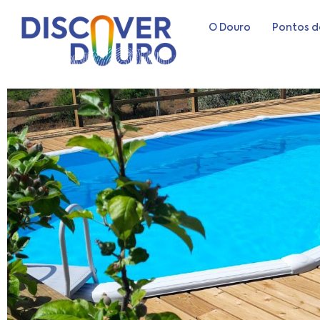
O Douro
Pontos d