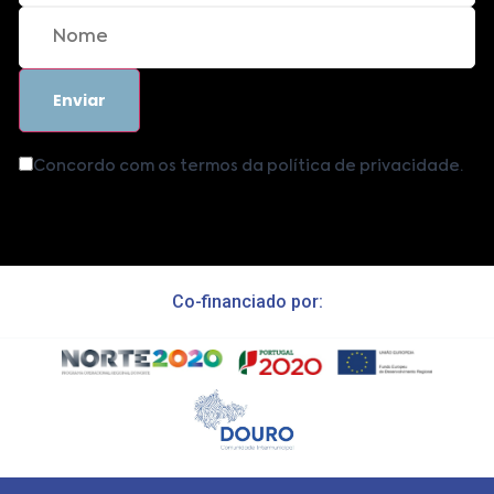
Concordo com os termos da política de privacidade.
Co-financiado por: