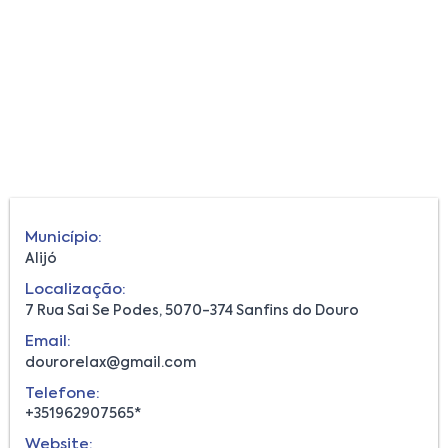
Município:
Alijó
Localização:
7 Rua Sai Se Podes, 5070-374 Sanfins do Douro
Email:
dourorelax@gmail.com
Telefone:
+351962907565*
Website: