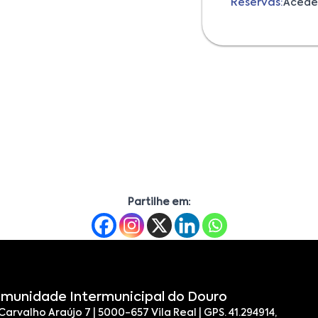
Reservas:
Acede
Partilhe em:
munidade Intermunicipal do Douro
 Carvalho Araújo 7 | 5000-657 Vila Real | GPS. 41.294914,