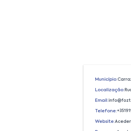
Município:
Carra
Localização:
Rua
Email:
info@fozt
Telefone:
+35191
Website:
Aceder