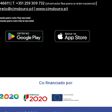
746611 | T. +351 259 309 732
|
(chamada fixa para a rede nacional)
rreio@cimdouro.pt
|
www.cimdouro.pt
mada para rede fixa nacional
amada para rede móvel nacional
Co-financiado por: