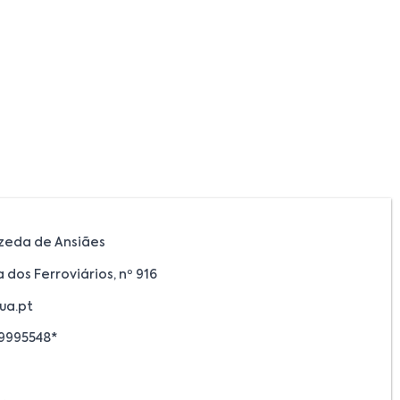
zeda de Ansiães
 dos Ferroviários, nº 916
ua.pt
9995548*