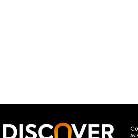
Co
Av.