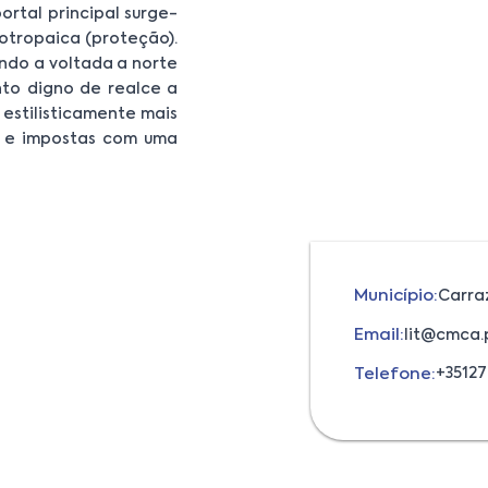
ortal principal surge-
otropaica (proteção).
ndo a voltada a norte
to digno de realce a
 estilisticamente mais
is e impostas com uma
Município:
Carra
Email:
lit@cmca.
Telefone:
+3512