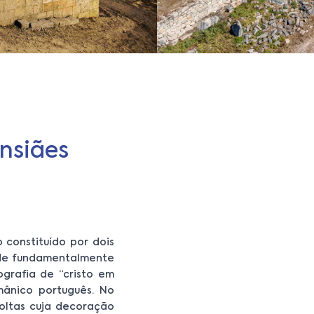
Ansiães
 constituído por dois
side fundamentalmente
ografia de “cristo em
mânico português. No
oltas cuja decoração