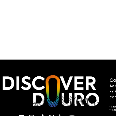
Co
Av.
-7.
co
* Cha
** Ch