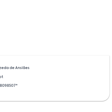
zeda de Ansiães
pt
78098507*