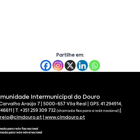
Partilhe em:
munidade Intermunicipal do Douro
 Carvalho Araújo 7 | 5000-657 Vila Real | GPS. 41.294914,
746611 | T. +351 259 309 732
|
(chamada fixa para a rede nacional)
rreio@cimdouro.pt
|
www.cimdouro.pt
mada para rede fixa nacional
amada para rede móvel nacional