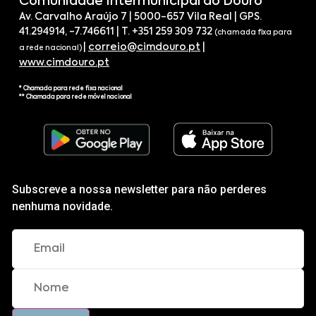
Comunidade Intermunicipal do Douro
Av. Carvalho Araújo 7 | 5000-657 Vila Real | GPS.
41.294914, -7.746611 | T. +351 259 309 732
(chamada fixa para
|
correio@cimdouro.pt
|
a rede nacional)
www.cimdouro.pt
* Chamada para rede fixa nacional
** Chamada para rede móvel nacional
Subscreve a nossa newsletter para não perderes
nenhuma novidade.