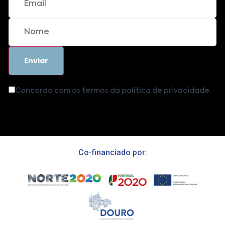
Concordo com os termos da política de privacidade.
Co-financiado por: