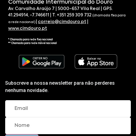
Comunidade Intermunicipal do Douro
Av. Carvalho Araújo 7 | 5000-657 Vila Real | GPS.
41.294914, -7.746611 | T. +351 259 309 732
(chamada fixa para
|
correio@cimdouro.pt
|
a rede nacional)
www.cimdouro.pt
* Chamada para rede fixa nacional
** Chamada para rede móvel nacional
Subscreve a nossa newsletter para não perderes
nenhuma novidade.