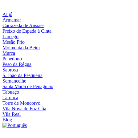
Alijó
Armamar
Carrazeda de Ansiães
Freixo de Espada à Cinta
Lamego
Mesão Frio
Moimenta da Beira
Murça
Penedono
Peso da Régua
Sabrosa
S. João da Pesqueira
Sernancelhe
Santa Marta de Penaguião
Tabuaço
Tarouca
Torre de Moncorvo
Vila Nova de Foz Côa
Vila Real
Blog