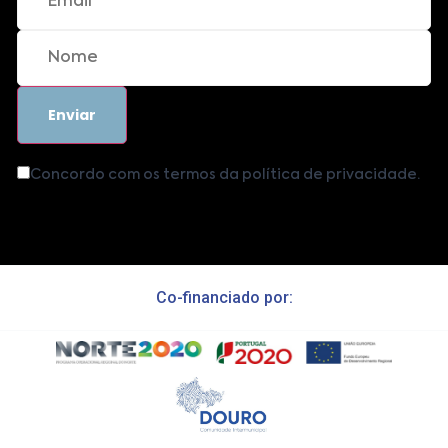
Concordo com os termos da política de privacidade.
Co-financiado por: