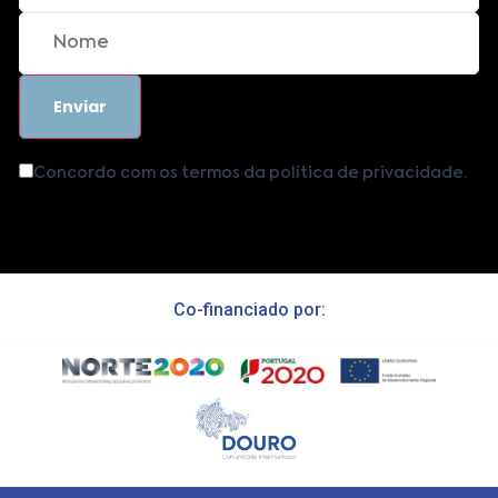
Concordo com os termos da política de privacidade.
Co-financiado por: