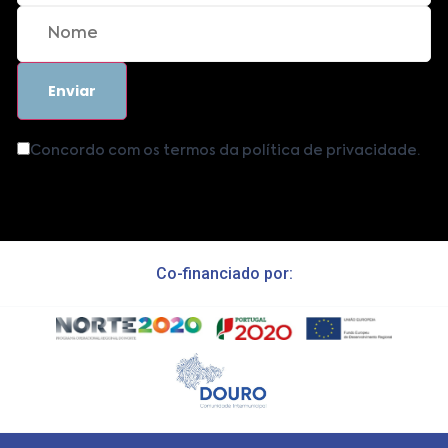
Concordo com os termos da política de privacidade.
Co-financiado por: