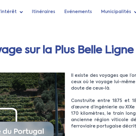
’intérêt
Itinéraires
Evénements
Municipalités
age sur la Plus Belle Ligne
Il existe des voyages que l’o
ceux où le voyage lui-même 
doute de ceux-là.
Construite entre 1875 et 1
d’œuvre d’ingénierie au XIXe 
170 kilomètres, le train lon
ancienne région viticole d
ferroviaire portugaise décr