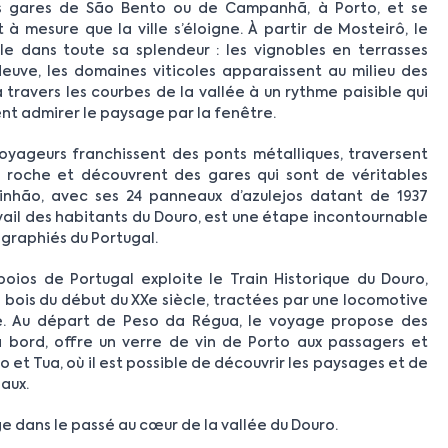
 gares de São Bento ou de Campanhã, à Porto, et se
 mesure que la ville s’éloigne. À partir de Mosteirô, le
le dans toute sa splendeur : les vignobles en terrasses
leuve, les domaines viticoles apparaissent au milieu des
 travers les courbes de la vallée à un rythme paisible qui
ent admirer le paysage par la fenêtre.
voyageurs franchissent des ponts métalliques, traversent
a roche et découvrent des gares qui sont de véritables
inhão, avec ses 24 panneaux d’azulejos datant de 1937
avail des habitants du Douro, est une étape incontournable
tographiés du Portugal.
oios de Portugal exploite le Train Historique du Douro,
bois du début du XXe siècle, tractées par une locomotive
ine. Au départ de Peso da Régua, le voyage propose des
à bord, offre un verre de vin de Porto aux passagers et
et Tua, où il est possible de découvrir les paysages et de
aux.
ge dans le passé au cœur de la vallée du Douro.