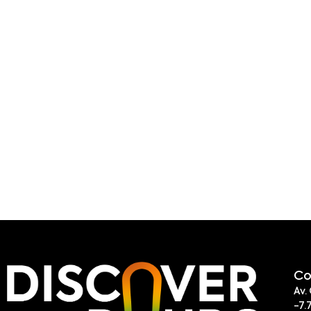
Co
Av.
-7.