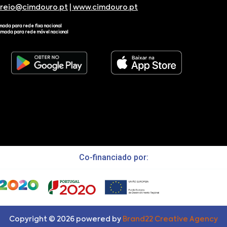
rreio@cimdouro.pt
|
www.cimdouro.pt
mada para rede fixa nacional
amada para rede móvel nacional
Co-financiado por:
Copyright ©
2026
powered by
Brand22 Creative Agency