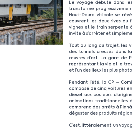
Le voyage débute dans les
transforme progressivement à
Haut-Douro viticole se révè
couvrent les deux rives du f
vignes et le train serpente à
invite à s’arrêter et simplem
Tout au long du trajet, les 
des tunnels creusés dans l
œuvres d’art. La gare de P
représentant la vie et le tr
et l’un des lieux les plus pho
Pendant l’été, la CP – Comb
composé de cinq voitures en 
diesel aux couleurs d’orig
animations traditionnelles 
comprend des arrêts à Pinhão 
déguster des produits région
C’est, littéralement, un voya