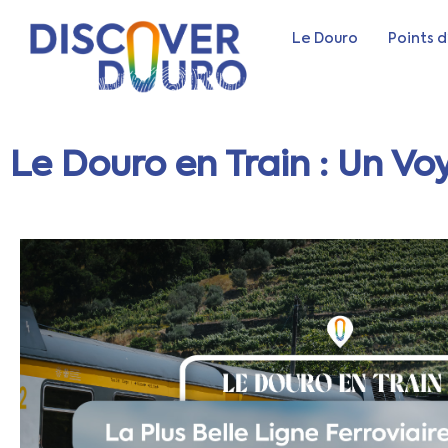
Le Douro
Points d
Le Douro en Train : Un Voy