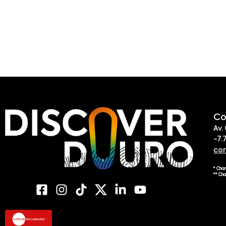
Co
Av.
-7.
co
* Cha
** Ch