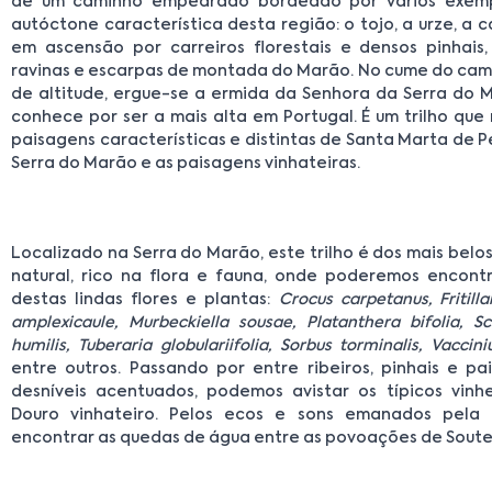
de um caminho empedrado bordeado por vários exem
autóctone característica desta região: o tojo, a urze, a 
em ascensão por carreiros florestais e densos pinhais,
ravinas e escarpas de montada do Marão. No cume do cami
de altitude, ergue-se a ermida da Senhora da Serra do M
conhece por ser a mais alta em Portugal. É um trilho que
paisagens características e distintas de Santa Marta de 
Serra do Marão e as paisagens vinhateiras.
Localizado na Serra do Marão, este trilho é dos mais belos 
natural, rico na flora e fauna, onde poderemos encont
destas lindas flores e plantas:
Crocus carpetanus, Fritill
amplexicaule, Murbeckiella sousae, Platanthera bifolia, Sc
humilis, Tuberaria globulariifolia, Sorbus torminalis, Vaccin
entre outros. Passando por entre ribeiros, pinhais e p
desníveis acentuados, podemos avistar os típicos vin
Douro vinhateiro. Pelos ecos e sons emanados pela
encontrar as quedas de água entre as povoações de Soutel