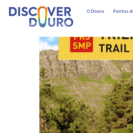
O Douro
Pontos d