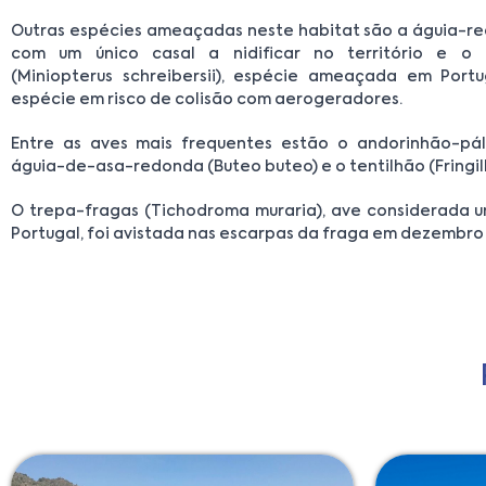
Outras espécies ameaçadas neste habitat são a águia-real
com um único casal a nidificar no território e o
(Miniopterus schreibersii), espécie ameaçada em Port
espécie em risco de colisão com aerogeradores.
Entre as aves mais frequentes estão o andorinhão-páli
águia-de-asa-redonda (Buteo buteo) e o tentilhão (Fringill
O trepa-fragas (Tichodroma muraria), ave considerada 
Portugal, foi avistada nas escarpas da fraga em dezembro 