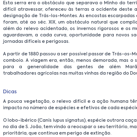
Esta serra era o obstáculo que separava o Minho do terri
difícil atravessar, ofereceu às terras a ocidente deste 
designação de Trás-los-Montes. As encostas escarpadas 
foram, até ao séc. XIX, um obstáculo natural que compli
além do relevo acidentado, os invernos rigorosos e os m
aguardavam, a cada curva, oportunidade para novos sa
jornadas difíceis e perigosas.
A partir de 1880 passou a ser possível passar de Trás-os-
comboio. A viagem era, então, menos demorada, mas o s
para a generalidade das gentes de além Marão,
trabalhadores agrícolas nas muitas vinhas da região do Do
Dicas
A pouca vegetação, o relevo difícil e a ação humana t
impacto no número de espécies e efetivos de cada espéci
O lobo-ibérico (Canis lupus signatus), espécie outrora c
no dia de S. João, tem vindo a reocupar o seu território, m
prioritária, que continua em perigo de extinção.