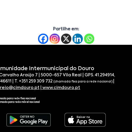
Partilhe em:
munidade Intermunicipal do Douro
 Carvalho Araújo 7 | 5000-657 Vila Real | GPS. 41.294914,
746611 | T. +351 259 309 732
|
(chamada fixa para a rede nacional)
rreio@cimdouro.pt
|
www.cimdouro.pt
mada para rede fixa nacional
amada para rede móvel nacional