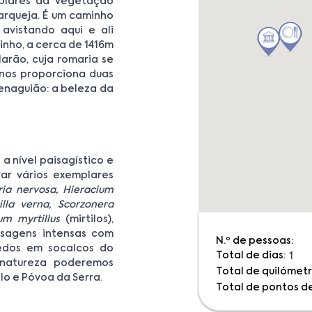
plares da vegetação
carqueja. É um caminho
 avistando aqui e ali
nho, a cerca de 1416m
arão, cuja romaria se
 nos proporciona duas
Penaguião: a beleza da
a nível paisagístico e
rar vários exemplares
aria nervosa, Hieracium
illa verna, Scorzonera
ium myrtillus
(mirtilos),
aisagens intensas com
N.º de pessoas:
hedos em socalcos do
Total de dias:
1
 natureza poderemos
Total de quilómetr
o e Póvoa da Serra.
Total de pontos de