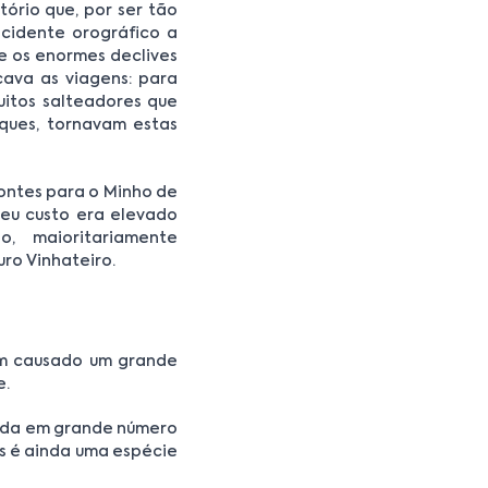
tório que, por ser tão
acidente orográfico a
e os enormes declives
cava as viagens: para
uitos salteadores que
ques, tornavam estas
Montes para o Minho de
eu custo era elevado
 maioritariamente
uro Vinhateiro.
êm causado um grande
e.
açada em grande número
as é ainda uma espécie