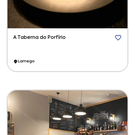
A Taberna do Porfírio
Lamego