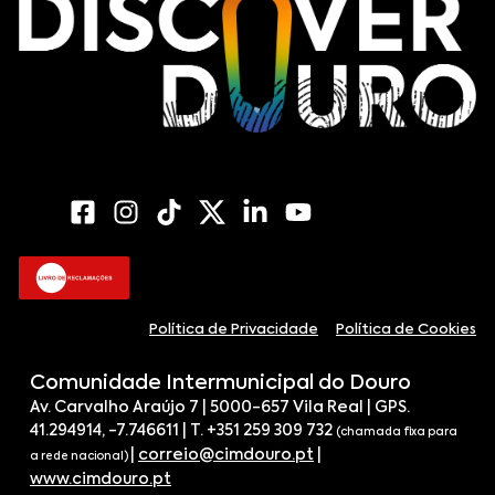
Política de Privacidade
Política de Cookies
Comunidade Intermunicipal do Douro
Av. Carvalho Araújo 7 | 5000-657 Vila Real | GPS.
41.294914, -7.746611 | T. +351 259 309 732
(chamada fixa para
|
correio@cimdouro.pt
|
a rede nacional)
www.cimdouro.pt