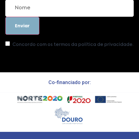
Concordo com os termos da política de privacidade.
Co-financiado por: