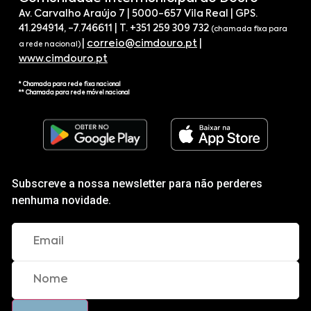
Av. Carvalho Araújo 7 | 5000-657 Vila Real | GPS.
41.294914, -7.746611 | T. +351 259 309 732
(chamada fixa para
|
correio@cimdouro.pt
|
a rede nacional)
www.cimdouro.pt
* Chamada para rede fixa nacional
** Chamada para rede móvel nacional
Subscreve a nossa newsletter para não perderes
nenhuma novidade.