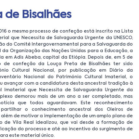
 de Bisalhães
16 o mesmo processo de confeção está inscrito na Lista
terial que Necessita de Salvaguarda Urgente da UNESCO,
ião do Comité Intergovernamental para a Salvaguarda do
al da Organização das Nações Unidas para a Educação, a
da em Adis Abeba, capital da Etiópia. Depois de, em 5 de
o de confeção da Louça Preta de Bisalhães ter sido
nio Cultural Nacional, por publicação em Diário da
nventário Nacional do Património Cultural Imaterial, o
diu avançar com a candidatura desta ancestral tradição à
al Imaterial que Necessita de Salvaguarda Urgente da
plexo demorou mais de um ano a ser completado, mas
otícia que todos aguardavam. Este reconhecimento
rá partilhar o conhecimento ancestral dos Oleiros de
a além de motivar a implementação de um amplo plano de
o de Vila Real idealizou, que vai desde a formação de
ificação do processo e até ao incentivo do surgimento de
ara este material único.