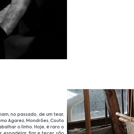
ham, no passado, de um tear,
como Agarez, Mondrões, Couto
alhar o linho. Hoje, é raro o
, espadelar, fiar e tecer, são