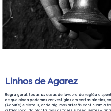
Linhos de Agarez
Regra geral, todas as casas de lavoura da região dispun
de que ainda podemos ver vestígios em certas aldeias, 
(Adoufe) e Mateus, onde algumas artesãs continuam a trab
cultivo local da planta, mas as fases subsequentes – ripar