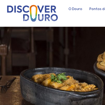
O Douro
Pontos d