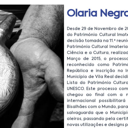
Olaria Negra
Desde 29 de Novembro de 20
do Património Cultural Ima
decisão tomada na 11.ª reun
Património Cultural Imateri
Ciência e a Cultura, realiza
Março de 2015, o process
reconhecido como Patrimó
República e inscrição no I
Município de Vila Real deci
Lista do Património Cultur
UNESCO. Este processo com
chegou ao final com a n
internacional possibilita
Bisalhães com o Mundo, par
salvaguarda que o Municípi
oleiros, passando pela cert
novas utilizações e designs p