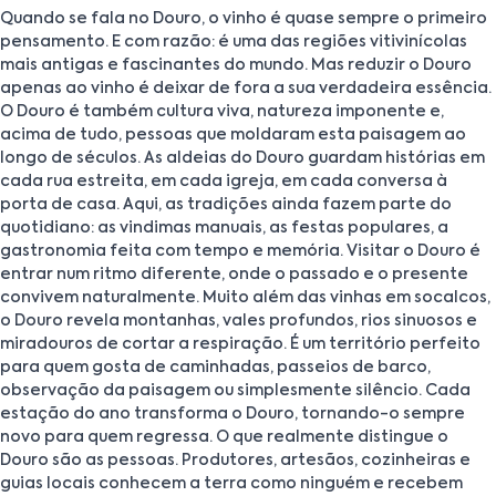
Quando se fala no Douro, o vinho é quase sempre o primeiro
pensamento. E com razão: é uma das regiões vitivinícolas
mais antigas e fascinantes do mundo. Mas reduzir o Douro
apenas ao vinho é deixar de fora a sua verdadeira essência.
O Douro é também cultura viva, natureza imponente e,
acima de tudo, pessoas que moldaram esta paisagem ao
longo de séculos. As aldeias do Douro guardam histórias em
cada rua estreita, em cada igreja, em cada conversa à
porta de casa. Aqui, as tradições ainda fazem parte do
quotidiano: as vindimas manuais, as festas populares, a
gastronomia feita com tempo e memória. Visitar o Douro é
entrar num ritmo diferente, onde o passado e o presente
convivem naturalmente. Muito além das vinhas em socalcos,
o Douro revela montanhas, vales profundos, rios sinuosos e
miradouros de cortar a respiração. É um território perfeito
para quem gosta de caminhadas, passeios de barco,
observação da paisagem ou simplesmente silêncio. Cada
estação do ano transforma o Douro, tornando-o sempre
novo para quem regressa. O que realmente distingue o
Douro são as pessoas. Produtores, artesãos, cozinheiras e
guias locais conhecem a terra como ninguém e recebem