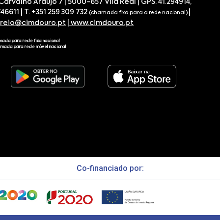
 Carvalho Araújo 7 | 5000-657 Vila Real | GPS. 41.294914,
746611 | T. +351 259 309 732
|
(chamada fixa para a rede nacional)
rreio@cimdouro.pt
|
www.cimdouro.pt
mada para rede fixa nacional
amada para rede móvel nacional
Co-financiado por: