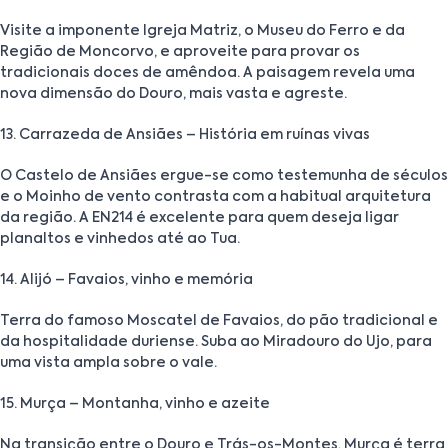
Visite a imponente Igreja Matriz, o Museu do Ferro e da
Região de Moncorvo, e aproveite para provar os
tradicionais doces de amêndoa. A paisagem revela uma
nova dimensão do Douro, mais vasta e agreste.
13. Carrazeda de Ansiães – História em ruínas vivas
O Castelo de Ansiães ergue-se como testemunha de séculos
e o Moinho de vento contrasta com a habitual arquitetura
da região. A EN214 é excelente para quem deseja ligar
planaltos e vinhedos até ao Tua.
14. Alijó – Favaios, vinho e memória
Terra do famoso Moscatel de Favaios, do pão tradicional e
da hospitalidade duriense. Suba ao Miradouro do Ujo, para
uma vista ampla sobre o vale.
15. Murça – Montanha, vinho e azeite
Na transição entre o Douro e Trás-os-Montes, Murça é terra