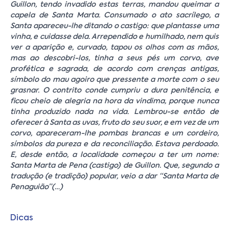
Guillon, tendo invadido estas terras, mandou queimar a
capela de Santa Marta. Consumado o ato sacrílego, a
Santa apareceu-lhe ditando o castigo: que plantasse uma
vinha, e cuidasse dela. Arrependido e humilhado, nem quis
ver a aparição e, curvado, tapou os olhos com as mãos,
mas ao descobri-los, tinha a seus pés um corvo, ave
profética e sagrada, de acordo com crenças antigas,
símbolo do mau agoiro que pressente a morte com o seu
grasnar. O contrito conde cumpriu a dura penitência, e
ficou cheio de alegria na hora da vindima, porque nunca
tinha produzido nada na vida. Lembrou-se então de
oferecer à Santa as uvas, fruto do seu suor, e em vez de um
corvo, apareceram-lhe pombas brancas e um cordeiro,
símbolos da pureza e da reconciliação. Estava perdoado.
E, desde então, a localidade começou a ter um nome:
Santa Marta de Pena (castigo) de Guillon. Que, segundo a
tradução (e tradição) popular, veio a dar “Santa Marta de
Penaguião”(…)
Dicas