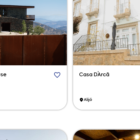
use
Casa D´Arcã
Alijó