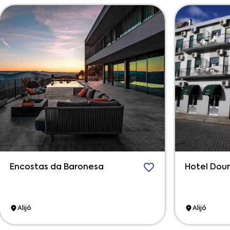
Encostas da Baronesa
Hotel Dou
Alijó
Alijó