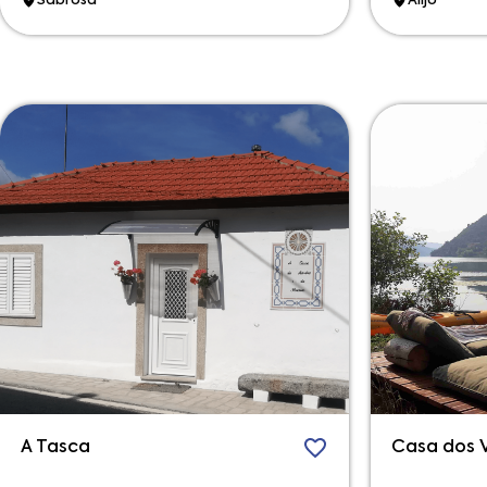
Sabrosa
Alijó
A Tasca
Casa dos V