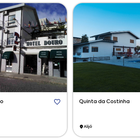
ro
Quinta da Costinha
Alijó