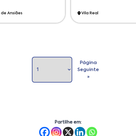
 de Ansiães
Vila Real
Página
Seguinte
»
Partilhe em: